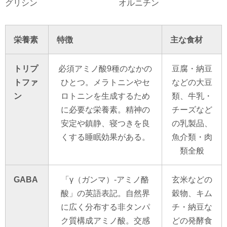
グリシン
オルニチン
栄養素
特徴
主な食材
トリプ
必須アミノ酸9種のなかの
豆腐・納豆
トファ
ひとつ。メラトニンやセ
などの大豆
ン
ロトニンを生成するため
類、牛乳・
に必要な栄養素。精神の
チーズなど
安定や鎮静、寝つきを良
の乳製品、
くする睡眠効果がある。
魚介類・肉
類全般
GABA
「γ（ガンマ）-アミノ酪
玄米などの
酸」の英語表記。自然界
穀物、キム
に広く分布する非タンパ
チ・納豆な
ク質構成アミノ酸。交感
どの発酵食