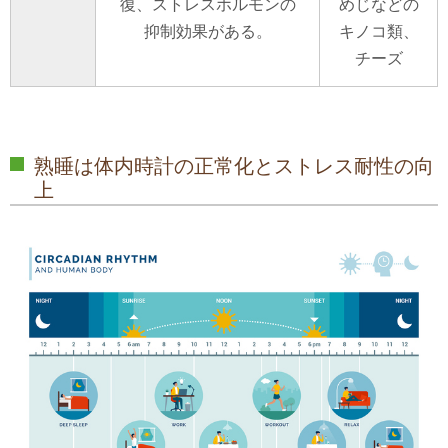
復、ストレスホルモンの
めじなどの
抑制効果がある。
キノコ類、
チーズ
熟睡は体内時計の正常化とストレス耐性の向
上