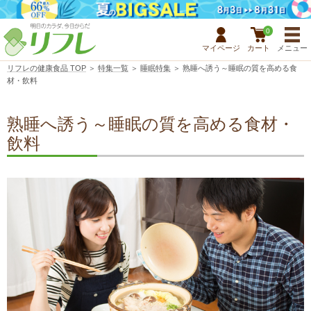
0
マイページ
カート
メニュー
リフレの健康食品 TOP
＞
特集一覧
＞
睡眠特集
＞ 熟睡へ誘う～睡眠の質を高める食
材・飲料
熟睡へ誘う～睡眠の質を高める食材・
飲料