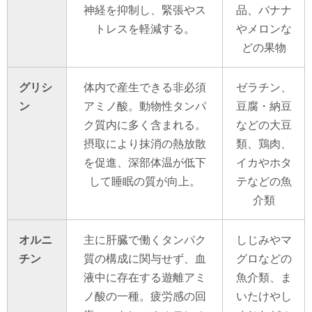
神経を抑制し、緊張やス
品、バナナ
トレスを軽減する。
やメロンな
どの果物
グリシ
体内で産生できる非必須
ゼラチン、
ン
アミノ酸。動物性タンパ
豆腐・納豆
ク質内に多く含まれる。
などの大豆
摂取により抹消の熱放散
類、鶏肉、
を促進、深部体温が低下
イカやホタ
して睡眠の質が向上。
テなどの魚
介類
オルニ
主に肝臓で働くタンパク
しじみやマ
チン
質の構成に関与せず、血
グロなどの
液中に存在する遊離アミ
魚介類、ま
ノ酸の一種。疲労感の回
いたけやし