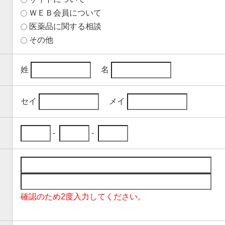
ＷＥＢ会員について
医薬品に関する相談
その他
姓
名
セイ
メイ
-
-
確認のため2度入力してください。