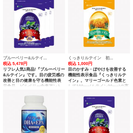
ブルーベリー&ルテイ...
くっきりルテイン 初...
税込 5,478円
税込 1,000円
リフレ人気1商品!『ブルーベリー
目のかすみ・ぼやけを改善する
&ルテイン』です。目の疲労感の
機能性表示食品『くっきりルテ
改善と目の健康を守る機能性表
イン』。マリーゴールド色素と
示食品。ビルベリー由来アント
して100mg(ルテイン20mg)の高
シアニンとルテインを贅沢に配
配合。
合した自慢の商品です!
※コントラスト感度の改善によ
る