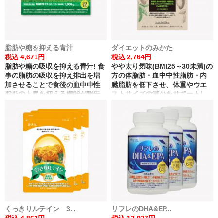
脂肪や糖を抑える青汁
ダイエットのみかた
税込 4,671円
税込 2,764円
脂肪や糖の吸収を抑える青汁! 食
やや太り気味(BMI25～30未満)の
事の脂肪の吸収を抑え排出を増
方の体脂肪・血中中性脂肪・内
加させることで食後の血中中性
臓脂肪を低下させ、体重やウエ
脂肪の上昇を抑える機能が報告
ストサイズの減少をサポートし
されている難消化性デキストリ
BMI値を下げる機能が報告されて
ン(食物繊維)を配合!
いるエラグ酸を配合。
くっきりルテイン 3...
リフレのDHA&EP...
税込 4,863円
税込 12,927円