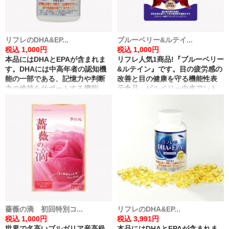
リフレのDHA&EP...
ブルーベリー&ルテイ...
税込 1,000円
税込 1,000円
本品にはDHAとEPAが含まれま
リフレ人気1商品!『ブルーベリー
す。DHAには中高年者の認知機
&ルテイン』です。目の疲労感の
能の一部である、記憶力や判断
改善と目の健康を守る機能性表
力の維持をサポートする機能、
示食品。ビルベリー由来アント
DHA・EPAには、血中中性脂肪
シアニンとルテインを贅沢に配
を低下させる機能があることが
合した自慢の商品です!
報告されています。 ※記憶力と
は、一時的に情報(数・ことば・
図形・物語など)を記憶に留めて
思い出す力 ※判断力とは、数字
や文字を認識して、次の適切な
行動を判断する力
薔薇の滴 初回特別コ...
リフレのDHA&EP...
税込 1,000円
税込 3,991円
世界で名高いブルガリア産高級
本品にはDHAとEPAが含まれま