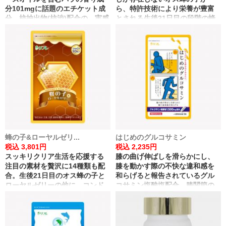
分101mgに話題のエチケット成
ら、特許技術により栄養が豊富
分、柿抽出物(柿渋)配合の、実感
とされる生後21日目の段階の蜂
力にこだわったバラのサプリで
の子のみを厳選。羽化因子物質
す。
やアミノ酸など、貴重な栄養を
高含有した一品です。
蜂の子&ローヤルゼリ...
はじめのグルコサミン
税込 3,801円
税込 2,235円
スッキリクリア生活を応援する
膝の曲げ伸ばしを滑らかにし、
注目の素材を贅沢に14種類も配
膝を動かす際の不快な違和感を
合。生後21日目のオス蜂の子と
和らげると報告されているグル
ローヤルゼリーの他に、コンド
コサミン塩酸塩配合。膝関節の
ロイチン、コエンザイムQ10な
動きに悩みのある方におすすめ!
ど、実感力と栄養バランスにこ
だわった配合です。