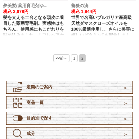
夢美髪(薬用育毛剤ゆ...
薔薇の滴
税込 3,678円
税込 1,944円
髪を支える土台となる頭皮に着
世界で名高いブルガリア産高級
目した薬用育毛剤。実感性はも
天然ダマスクローズオイルを
ちろん、使用感にもこだわりを
100%厳選使用し、さらに美容に
詰め込みました。リフレヘアケ
嬉しいビタミンEも配合しまし
アシリーズ中売上No.1の実績
た。気になる口臭を、甘く優雅
と、殺到するお喜びの声が信頼
な薔薇の香りに。
の証です。
<<前へ
1
2
定期のご案内
商品一覧
目的別で探す
成分