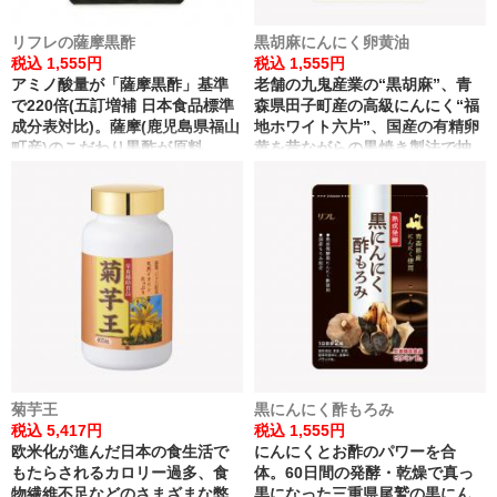
リフレの薩摩黒酢
黒胡麻にんにく卵黄油
税込 1,555円
税込 1,555円
アミノ酸量が「薩摩黒酢」基準
老舗の九鬼産業の“黒胡麻”、青
で220倍(五訂増補 日本食品標準
森県田子町産の高級にんにく“福
成分表対比)。薩摩(鹿児島県福山
地ホワイト六片”、国産の有精卵
町産)のこだわり黒酢が原料、
黄を昔ながらの黒焼き製法で抽
200年受け継がれている製法の黒
出した“卵黄油”。3つのスタミナ
酢を使用(福山町の気候風土で育
食材が元気な毎日を応援しま
まれる豊富なアミノ酸)。すっぽ
す。
んとコラーゲン配合で女性の栄
養をサポート。
菊芋王
黒にんにく酢もろみ
税込 5,417円
税込 1,555円
欧米化が進んだ日本の食生活で
にんにくとお酢のパワーを合
もたらされるカロリー過多、食
体。60日間の発酵・乾燥で真っ
物繊維不足などのさまざまな弊
黒になった三重県尾鷲の黒にん