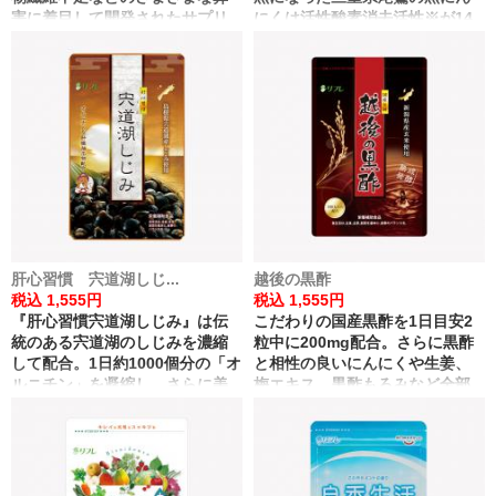
害に着目して開発されたサプリ
にくは活性酸素消去活性※が14
メント。注目の成分、水溶性食
倍に。また、黒にんにくで作っ
物繊維イヌリンを豊富に含む菊
た和歌山のこだわりのお酢とも
芋を配合した自信作です。
ろみでアミノ酸も充実。 ※物
質自体の抗酸化性です。
肝心習慣 宍道湖しじ...
越後の黒酢
税込 1,555円
税込 1,555円
『肝心習慣宍道湖しじみ』は伝
こだわりの国産黒酢を1日目安2
統のある宍道湖のしじみを濃縮
粒中に200mg配合。さらに黒酢
して配合。1日約1000個分の「オ
と相性の良いにんにくや生姜、
ルニチン」を凝縮し、さらに美
梅エキス、黒酢もろみなど全部
容と健康をサポートする各種ビ
で8つの伝統健康食材を配合。体
タミン群を追加しました。選り
内エネルギー産生に役立つ酢酸
すぐりの成分があなたの肝心習
やクエン酸が豊富です。
慣をサポートします。