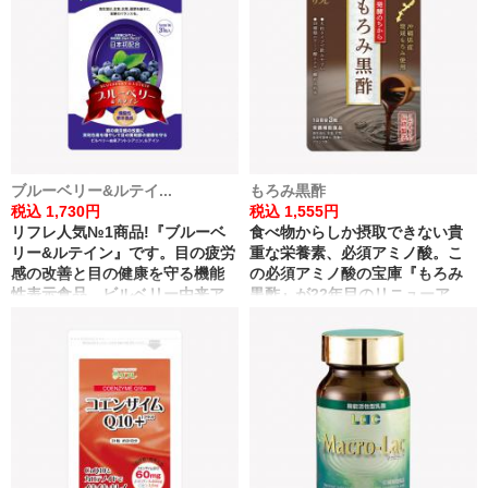
ン、ミネラル、アミノ酸を摂取
したい方などにおススメします!
ブルーベリー&ルテイ...
もろみ黒酢
税込 1,730円
税込 1,555円
リフレ人気№1商品!『ブルーベ
食べ物からしか摂取できない貴
リー&ルテイン』です。目の疲労
重な栄養素、必須アミノ酸。こ
感の改善と目の健康を守る機能
の必須アミノ酸の宝庫『もろみ
性表示食品。ビルベリー由来ア
黒酢』が22年目のリニューア
ントシアニンとルテインを贅沢
ル。沖縄県産琉球もろみを使
に配合した自慢の商品です!
用、クエン酸を増量しパワーア
ップしました。