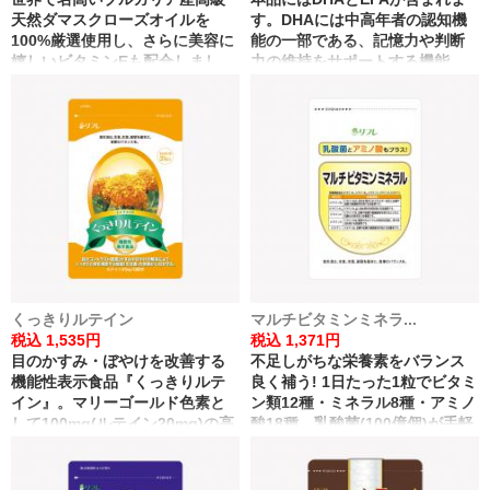
天然ダマスクローズオイルを
す。DHAには中高年者の認知機
100%厳選使用し、さらに美容に
能の一部である、記憶力や判断
嬉しいビタミンEも配合しまし
力の維持をサポートする機能、
た。気になる口臭を、甘く優雅
DHA・EPAには、血中中性脂肪
な薔薇の香りに。
を低下させる機能があることが
報告されています。 ※記憶力と
は、一時的に情報(数・ことば・
図形・物語など)を記憶に留めて
思い出す力 ※判断力とは、数字
や文字を認識して、次の適切な
行動を判断する力
くっきりルテイン
マルチビタミンミネラ...
税込 1,535円
税込 1,371円
目のかすみ・ぼやけを改善する
不足しがちな栄養素をバランス
機能性表示食品『くっきりルテ
良く補う! 1日たった1粒でビタミ
イン』。マリーゴールド色素と
ン類12種・ミネラル8種・アミノ
して100mg(ルテイン20mg)の高
酸18種、乳酸菌(100億個)が手軽
配合。
に摂ることが出来ます。 健康の
※コントラスト感度の改善によ
基礎作りをしたい方、お肌の調
る
子が気になる方、手軽にビタミ