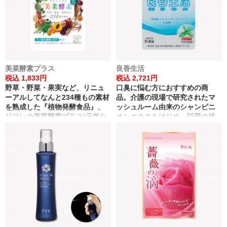
美菜酵素プラス
良香生活
税込 1,833円
税込 2,721円
野草・野菜・果実など、リニュ
口臭に悩む方におすすめの商
ーアルしてなんと234種もの素材
品。介護の現場で研究されたマ
を熟成した『植物発酵食品』、
ッシュルーム由来のシャンピニ
リフレの美菜酵素プラス!元気な
オンエキスをはじめ、話題の植
毎日に必要な栄養素も、しっか
物由来のエチケット成分など合
り補います。
計8種類の成分をミントの香りで
包みました。