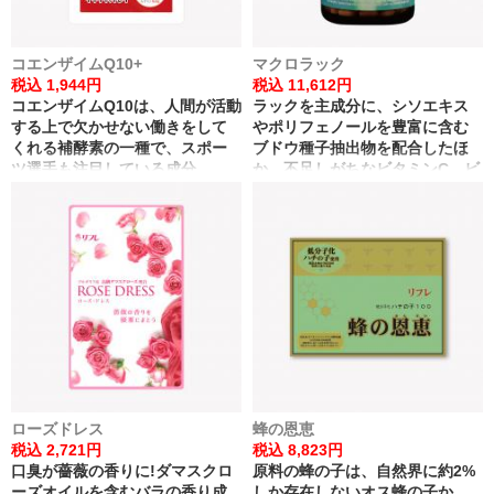
コエンザイムQ10+
マクロラック
税込 1,944円
税込 11,612円
コエンザイムQ10は、人間が活動
ラックを主成分に、シソエキス
する上で欠かせない働きをして
やポリフェノールを豊富に含む
くれる補酵素の一種で、スポー
ブドウ種子抽出物を配合したほ
ツ選手も注目している成分。
か、不足しがちなビタミンC、ビ
若々しく、イキイキとした毎日
タミンE、ビタミンB群を加え、
のためにお役立てください。
バランスをトータルサポートし
たラック配合食品です。
ローズドレス
蜂の恩恵
税込 2,721円
税込 8,823円
口臭が薔薇の香りに!ダマスクロ
原料の蜂の子は、自然界に約2%
ーズオイルを含むバラの香り成
しか存在しないオス蜂の子か