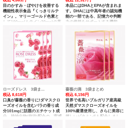
目のかすみ・ぼやけを改善する
本品にはDHAとEPAが含まれま
機能性表示食品『くっきりルテ
す。DHAには中高年者の認知機
イン』。マリーゴールド色素と
能の一部である、記憶力や判断
して100mg(ルテイン20mg)の高
力の維持をサポートする機能、
配合。
DHA・EPAには、血中中性脂肪
※コントラスト感度の改善によ
を低下させる機能があることが
る
報告されています。 ※記憶力と
は、一時的に情報(数・ことば・
図形・物語など)を記憶に留めて
思い出す力 ※判断力とは、数字
や文字を認識して、次の適切な
行動を判断する力
ローズドレス 3袋ま...
薔薇の滴 3袋まとめ
税込 8,618円
税込 6,156円
口臭が薔薇の香りに!ダマスクロ
世界で名高いブルガリア産高級
ーズオイルを含むバラの香り成
天然ダマスクローズオイルを
分101mgに話題のエチケット成
100%厳選使用し、さらに美容に
分、柿抽出物(柿渋)配合の、実感
嬉しいビタミンEも配合しまし
力にこだわったバラのサプリで
た。気になる口臭を、甘く優雅
す。
な薔薇の香りに。