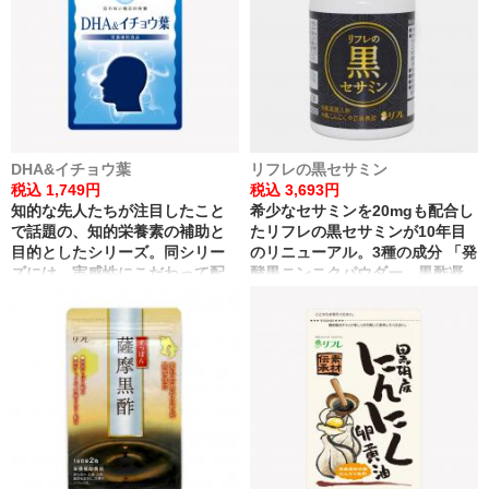
DHA&イチョウ葉
リフレの黒セサミン
税込 1,749円
税込 3,693円
知的な先人たちが注目したこと
希少なセサミンを20mgも配合し
で話題の、知的栄養素の補助と
たリフレの黒セサミンが10年目
目的としたシリーズ。同シリー
のリニューアル。3種の成分 「発
ズには、実感性にこだわって配
酵黒ニンニクパウダー、黒酢凝
合を追及した『リフレの
縮エキス、黒高麗人参エキス」
DHA&EPA』もございます。
を追加配合し、パワーアップし
ました。