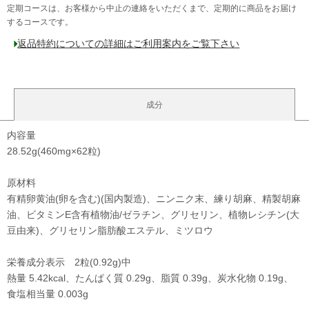
定期コースは、お客様から中止の連絡をいただくまで、定期的に商品をお届け
するコースです。
返品特約についての詳細はご利用案内をご覧下さい
成分
内容量
28.52g(460mg×62粒)
原材料
有精卵黄油(卵を含む)(国内製造)、ニンニク末、練り胡麻、精製胡麻
油、ビタミンE含有植物油/ゼラチン、グリセリン、植物レシチン(大
豆由来)、グリセリン脂肪酸エステル、ミツロウ
栄養成分表示 2粒(0.92g)中
熱量 5.42kcal、たんぱく質 0.29g、脂質 0.39g、炭水化物 0.19g、
食塩相当量 0.003g