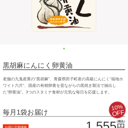
黒胡麻にんにく卵黄油
老舗の九鬼産業の“黒胡麻”、青森県田子町産の高級にんにく“福地ホ
ワイト六片”、国産の有精卵黄を昔ながらの黒焼き製法で抽出し
た“卵黄油”。3つのスタミナ食材が元気な毎日を応援します。
10%
毎月1袋お届け
OFF
1,555
（税込）
円
お得な定期価格