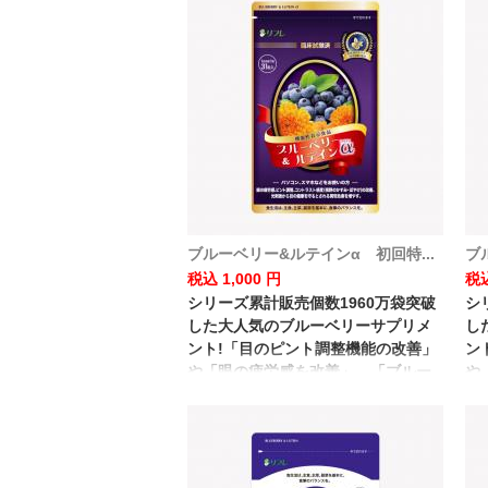
ブルーベリー&ルテインα 初回特...
ブ
税込 1,000 円
税込
シリーズ累計販売個数1960万袋突破
シ
した大人気のブルーベリーサプリメ
し
ント!「目のピント調整機能の改善」
ン
や「眼の疲労感を改善」、「ブルー
や
ライトなどの光刺激から目の健康を
ラ
守る」など目のための機能性表示食
守
品 です。
品