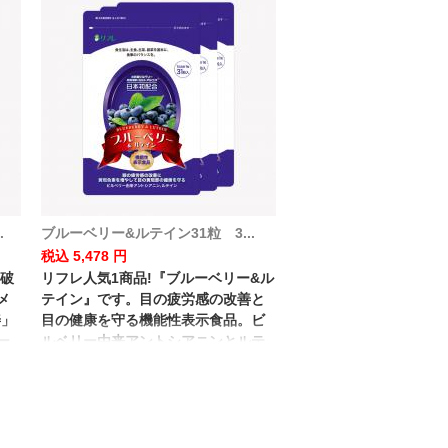
.
ブルーベリー&ルテイン31粒 3...
税込 5,478 円
突破
リフレ人気1商品!『ブルーベリー&ル
メ
テイン』です。目の疲労感の改善と
善」
目の健康を守る機能性表示食品。ビ
ー
ルベリー由来アントシアニンとルテ
を
インを贅沢に配合した自慢の商品で
食
す!