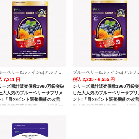
ルーベリー&ルテインα(アルフ...
ブルーベリー&ルテインα(アルフ..
 7,211 円
税込 2,235～6,555 円
リーズ累計販売個数1960万袋突破
シリーズ累計販売個数1960万袋
た大人気のブルーベリーサプリメ
した大人気のブルーベリーサプリ
ト!「目のピント調整機能の改善」
ント!「目のピント調整機能の改
「眼の疲労感を改善」、「ブルー
や「眼の疲労感を改善」、「ブル
イトなどの光刺激から目の健康を
ライトなどの光刺激から目の健康
る」など目のための機能性表示食
守る」など目のための機能性表示
 です。
品 です。