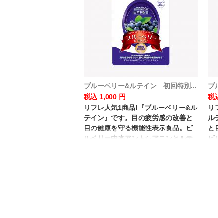
ブルーベリー&ルテイン 初回特別...
ブ
税込 1,000 円
税込
リフレ人気1商品!『ブルーベリー&ル
リ
テイン』です。目の疲労感の改善と
ル
目の健康を守る機能性表示食品。ビ
と
ルベリー由来アントシアニンとルテ
ビ
インを贅沢に配合した自慢の商品で
テ
す!
で