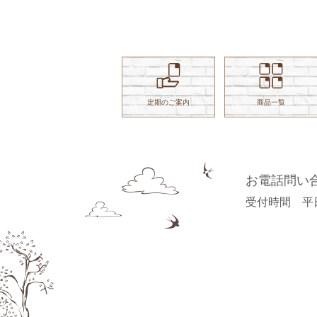
※判断力とは、数字や文字を認識し
※
て、次の適切な行動を判断する力
て
定期のご案内
商品一覧
お電話問い
受付時間 平日 9