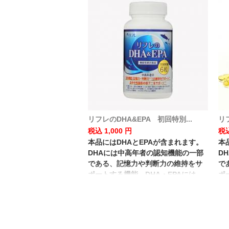
リフレのDHA&EPA 初回特別...
リ
税込 1,000 円
税込
本品にはDHAとEPAが含まれます。
本
DHAには中高年者の認知機能の一部
D
である、記憶力や判断力の維持をサ
で
ポートする機能、DHA・EPAには、
ポ
血中中性脂肪を低下させる機能があ
血
ることが報告されています。
る
※記憶力とは、一時的に情報(数・こ
※
とば・図形・物語など)を記憶に留め
と
て思い出す力
て