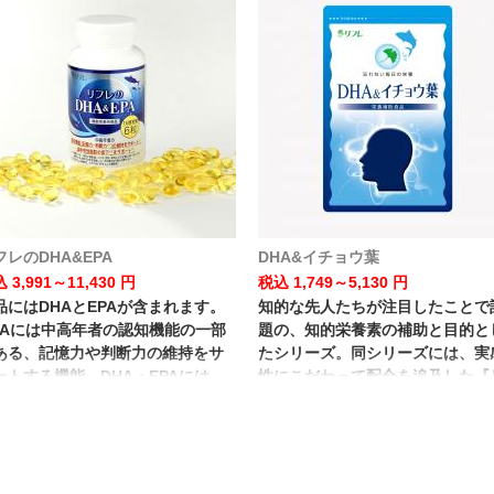
フレのDHA&EPA
DHA&イチョウ葉
 3,991～11,430 円
税込 1,749～5,130 円
品にはDHAとEPAが含まれます。
知的な先人たちが注目したことで
HAには中高年者の認知機能の一部
題の、知的栄養素の補助と目的と
ある、記憶力や判断力の維持をサ
たシリーズ。同シリーズには、実
ートする機能、DHA・EPAには、
性にこだわって配合を追及した『
中中性脂肪を低下させる機能があ
フレのDHA&EPA』もございます
ことが報告されています。
記憶力とは、一時的に情報(数・こ
ば・図形・物語など)を記憶に留め
思い出す力