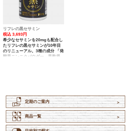
リフレの黒セサミン
税込 3,693円
希少なセサミンを20mgも配合し
たリフレの黒セサミンが10年目
のリニューアル。3種の成分 「発
酵黒ニンニクパウダー、黒酢凝
縮エキス、黒高麗人参エキス」
を追加配合し、パワーアップし
ました。
定期のご案内
商品一覧
目的別で探す