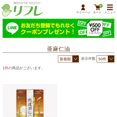
0
マイページ
カート
メニュー
亜麻仁油
表示件数
1件
の商品がございます。