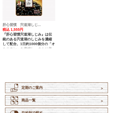
肝心習慣 宍道湖しじ...
税込 1,555円
『肝心習慣宍道湖しじみ』は伝
統のある宍道湖のしじみを濃縮
して配合。1日約1000個分の「オ
ルニチン」を凝縮し、さらに美
容と健康をサポートする各種ビ
タミン群を追加しました。選り
すぐりの成分があなたの肝心習
慣をサポートします。
定期のご案内
商品一覧
目的別で探す