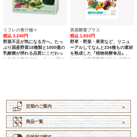
リフレの青汁極々
美菜酵素プラス
税込 3,240円
税込 1,833円
野菜不足が気になる方へ。たっ
野草・野菜・果実など、リニュ
ぷり国産野菜18種類と1000億の
ーアルしてなんと234種もの素材
乳酸菌が摂れる品質にこだわっ
を熟成した『植物発酵食品』、
た自信の青汁です。 さっと溶け
リフレの美菜酵素プラス!元気な
て飲みやすさがアップしました!
毎日に必要な栄養素も、しっか
り補います。
定期のご案内
商品一覧
目的別で探す