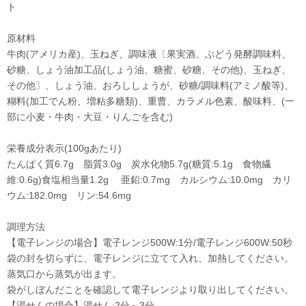
ト
原材料
牛肉(アメリカ産)、玉ねぎ、調味液〔果実酒、ぶどう発酵調味料、
砂糖、しょう油加工品(しょう油、糖蜜、砂糖、その他)、玉ねぎ、
その他〕、しょう油、おろししょうが、砂糖/調味料(アミノ酸等)、
糊料(加工でん粉、増粘多糖類)、重曹、カラメル色素、酸味料、(一
部に小麦・牛肉・大豆・りんごを含む)
栄養成分表示(100gあたり)
たんぱく質6.7g 脂質3.0g 炭水化物5.7g(糖質:5.1g 食物繊
維:0.6g)食塩相当量1.2g 亜鉛:0.7mg カルシウム:10.0mg カリ
ウム:182.0mg リン:54.6mg
調理方法
【電子レンジの場合】電子レンジ500W:1分/電子レンジ600W:50秒
袋の封を切らずに、電子レンジに立てて入れ、加熱してください。
蒸気口から蒸気が出ます。
袋がしぼんだことを確認して電子レンジより取り出してください。
【湯せんの場合】湯せん:2分～3分