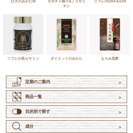
ひざのみかたW
カボチャ種子&ノコギリ
リフレのDHA＆EPA
ヤシ
リフレの黒セサミン
ダイエットのみかた
もろみ黒酢
定期のご案内
商品一覧
目的別で探す
成分