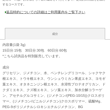
するコースです。
返品特約についての詳細はご利用案内をご覧下さい
成分
内容量(1袋 3g)
15日分:15包 30日分:30包 60日分:60包
*こちら試供品を特別販売しています。
成分
グリセリン、ジメチコン、水、ペンチレングリコール、シャクヤク
根エキス、トウキ根エキス、ウンシュウミカン果皮エキス、ヨモギ
葉エキス、オタネニンジン根エキス、水溶性プロテオグリカン、ド
クダミエキス、クズ根エキス、シソ葉エキス、加水分解コラーゲ
ン、アセチルグルコサミン、(ジメチコン/(PEG-10/15))クロスポリ
マー、(ジメチコン/ビニルジメチコン)クロスポリマー、硫酸Mg、
PEG-9ポリジメチルシロキシエチルジメチコン、BG