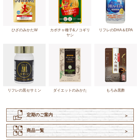
ひざのみかたW
カボチャ種子&ノコギリ
リフレのDHA＆EPA
ヤシ
リフレの黒セサミン
ダイエットのみかた
もろみ黒酢
定期のご案内
商品一覧