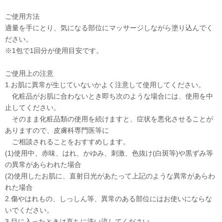
ご使用方法
適量を手にとり、気になる部位にマッサージしながら塗り込んでく
ださい。
※1包で1回分が使用目安です。
ご使用上の注意
1.お肌に異常が生じていないかよく注意して使用してください。
化粧品がお肌に合わないとき即ち次のような場合には、使用を中
止してください。
そのまま化粧品類の使用を続けますと、症状を悪化させることが
ありますので、皮膚科専門医等に
ご相談されることをおすすめします。
(1)使用中、赤味、はれ、かゆみ、刺激、色抜け(白斑等)や黒ずみ等
の異常があらわれた場合
(2)使用したお肌に、直射日光があたって上記のような異常があらわ
れた場合
2.傷やはれもの、しっしん等、異常のある部位にはお使いにならな
いでください。
3.目に入ったときは直ちに洗い流してください。